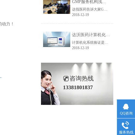
GMP服务机构浅析GMP审计检查的内容有哪些
达筏医药告诉大家GMP审计检查的内容主要有全面审计和年度监护两个方面：全面审计1、按照《药品生产质量管理规范》2010版及附录要求/《医疗器械生产质量管理规范》/保健食品良好生产规范对企业进行质量体系审计；2、就企业日常质量管理工作中存在的疑问与企业人员进行沟通、讨论、答疑；3、出具全面系统的审计报告，列......
2018-12-19
的动力！
达沃医药计算机化系统验证是如何进行的？
计算机化系统验证是制药及相关行业质量保证中重要部分，是2010版GMP附录中规定必须得到验证的部分。计算机化系统验证建立文件来证明系统的开发符合质量工程的原则，能够提供满足用户需求的功能并且能够长期稳定工作的过程。那么我们如何来进行计算机化系统验证，达沃医药小编告诉您。首先，我们需要确定哪些是属于需......
2018-12-19
咨询热线
13381801837
QQ咨询
服务热线